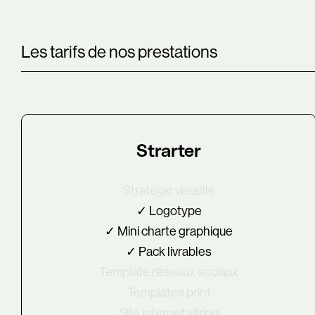
Les tarifs de nos prestations
Strarter
Stratégie visuelle
✓ Logotype
✓ Mini charte graphique
✓ Pack livrables
Template réseaux sociaux
Templates print
Site internet vitrine