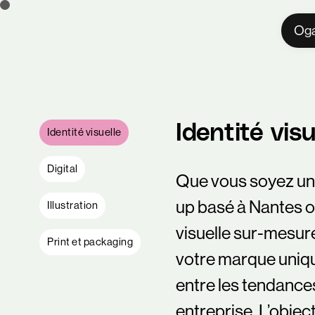
Oga
Identité visu
Identité visuelle
Digital
Que vous soyez une
up basé à Nantes ou
Illustration
visuelle sur-mesure
Print et packaging
votre marque unique
entre les tendances
entreprise. L’objec