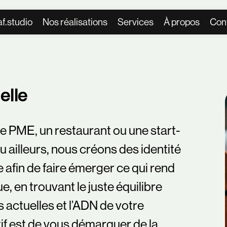
f.studio
Nos réalisations
Services
À propos
Con
elle
 PME, un restaurant ou une start-
 ailleurs, nous créons des identité
 afin de faire émerger ce qui rend
, en trouvant le juste équilibre
 actuelles et l’ADN de votre
tif est de vous démarquer de la